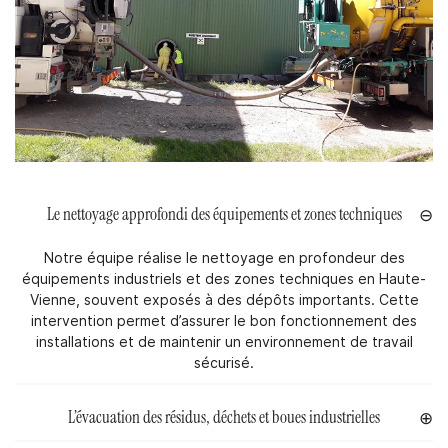
INDUSTRIEL
VAUX PETROLIER
EN IMAGE
Restez informé
ACTUALITÉS
CONTACT
Inscription Newsle
Le nettoyage approfondi des équipements et zones techniques
Notre équipe réalise le nettoyage en profondeur des
équipements industriels et des zones techniques en Haute-
Vienne, souvent exposés à des dépôts importants. Cette
intervention permet d’assurer le bon fonctionnement des
installations et de maintenir un environnement de travail
sécurisé.
L’évacuation des résidus, déchets et boues industrielles