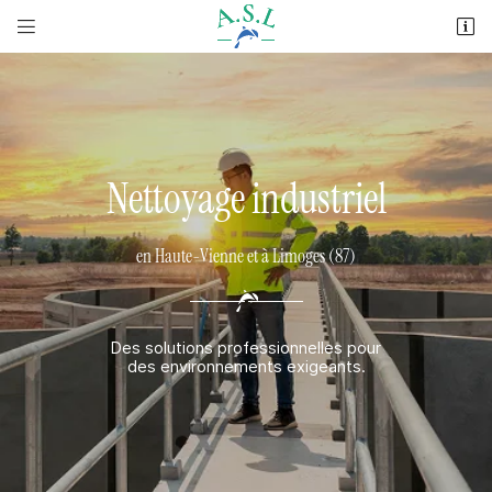


2 avenue Maryse Bastié
87270 Couzeix
05 55 36 44 44
Nettoyage industriel
en Haute-Vienne et à Limoges (87)
Adresse email de réception

Des solutions professionnelles pour
des environnements exigeants.
Recopier le code ci-contre

Rafraîchir le captcha
