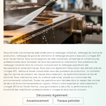
Nous sommes une entreprise spécialisée dans le nettoyage industriel, nettoyage de chaine de
production, nettoyage de gaine de ventilation et nettoyage de pont à bascule à Limoges (87)
et en Haute-Vienne. Nous accompagnons les sites industriels, entreprises et infrastructures
professionnelles dans l’entretien de leurs équipements et installations. Nos prestations de
nettoyage industriel dans le Limousin comprennent le nettoyage approfondi des
équipements et zones techniques. Nous assurons également l’évacuation des déchets près de
Limoges (97), résidus et boues industrielles issus des processus de production. Un entretien
régulier permet de prévenir les risques d’encrassement, de dysfonctionnement et d’arrêt
d’activité. Nous intervenons avec du matériel spécialisé, adapté aux contraintes des
environnements industriels. Toutes nos opérations sont réalisées dans le respect des normes
de sécurité et environnementales en vigueur. Grâce à notre expertise en assainissement à
Limoges (87) et en Haute-Vienne, nous garantissons la sécurité, la performance et la
durabilité des installations professionnelles à Limoges et dans tout le Limousin.
Découvrez également :
Assainissement
Travaux petrolier